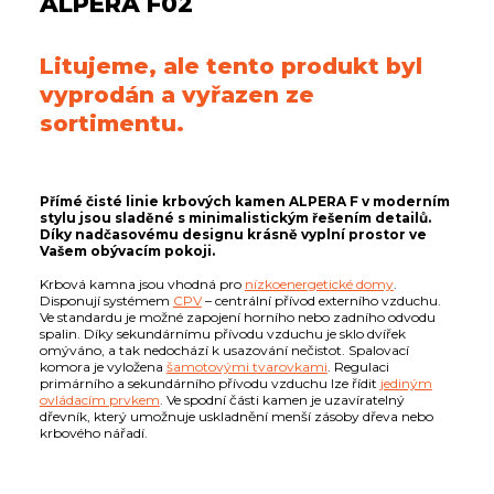
ALPERA F02
Litujeme, ale tento produkt byl
vyprodán a vyřazen ze
sortimentu.
Přímé čisté linie krbových kamen ALPERA F v moderním
stylu jsou sladěné s minimalistickým řešením detailů.
Díky nadčasovému designu krásně vyplní prostor ve
Vašem obývacím pokoji.
Krbová kamna jsou vhodná pro
nízkoenergetické domy
.
Disponují systémem
CPV
– centrální přívod externího vzduchu.
Ve standardu je možné zapojení horního nebo zadního odvodu
spalin. Díky sekundárnímu přívodu vzduchu je sklo dvířek
omýváno, a tak nedochází k usazování nečistot. Spalovací
komora je vyložena
šamotovými tvarovkami
. Regulaci
primárního a sekundárního přívodu vzduchu lze řídit
jediným
ovládacím prvkem
. Ve spodní části kamen je uzavíratelný
dřevník, který umožnuje uskladnění menší zásoby dřeva nebo
krbového nářadí.