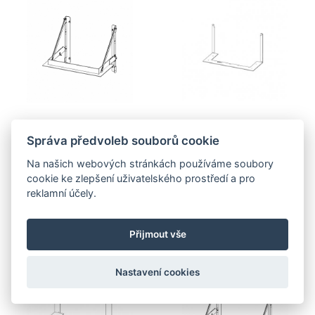
Správa předvoleb souborů cookie
Více informací
Více informací
Na našich webových stránkách používáme soubory
cookie ke zlepšení uživatelského prostředí a pro
RÁM HC3LJ RAM14 nosný
RÁM HC3LJ RAM15 nosný
reklamní účely.
podpůrný
Přijmout vše
Nastavení cookies