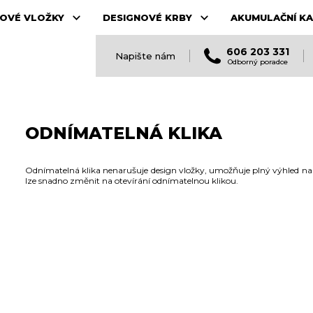
OVÉ VLOŽKY
DESIGNOVÉ KRBY
AKUMULAČNÍ K
606 203 331
Napište nám
Odborný poradce
ODNÍMATELNÁ KLIKA
Odnímatelná klika nenarušuje design vložky, umožňuje plný výhled na o
lze snadno změnit na otevírání odnímatelnou klikou.