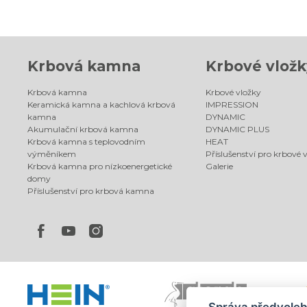
Krbová kamna
Krbové vložk
Krbová kamna
Krbové vložky
Keramická kamna a kachlová krbová
IMPRESSION
kamna
DYNAMIC
Akumulační krbová kamna
DYNAMIC PLUS
Krbová kamna s teplovodním
HEAT
výměníkem
Příslušenství pro krbové 
Krbová kamna pro nízkoenergetické
Galerie
domy
Příslušenství pro krbová kamna
Správa předvoleb