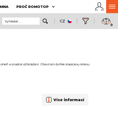
AMNA
PROČ ROMOTOP
CZ
0
heň a snadné přikládání. Otevírání dvířek klasickou klikou
Více informací