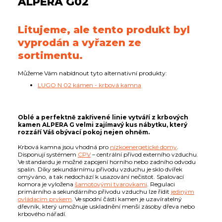
ALPERA G02
Litujeme, ale tento produkt byl
vyprodán a vyřazen ze
sortimentu.
Můžeme Vám nabídnout tyto alternativní produkty:
LUGO N 02 kámen - krbová kamna
Oblé a perfektně zakřivené linie vytváří z krbových
kamen ALPERA G velmi zajímavý kus nábytku, který
rozzáří Váš obývací pokoj nejen ohněm.
Krbová kamna jsou vhodná pro
nízkoenergetické domy
.
Disponují systémem
CPV
– centrální přívod externího vzduchu.
Ve standardu je možné zapojení horního nebo zadního odvodu
spalin. Díky sekundárnímu přívodu vzduchu je sklo dvířek
omýváno, a tak nedochází k usazování nečistot. Spalovací
komora je vyložena
šamotovými tvarovkami
. Regulaci
primárního a sekundárního přívodu vzduchu lze řídit
jediným
ovládacím prvkem
. Ve spodní části kamen je uzavíratelný
dřevník, který umožnuje uskladnění menší zásoby dřeva nebo
krbového nářadí.