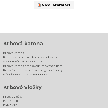
Více informací
Krbová kamna
Krbová kamna
Keramická kamna a kachlová krbová kamna
Akumulační krbová kamna
Krbová kamna s teplovodním výměníkem
Krbová kamna pro nízkoenergetické domy
Příslušenství pro krbová kamna
Krbové vložky
Krbové vložky
IMPRESSION
DYNAMIC