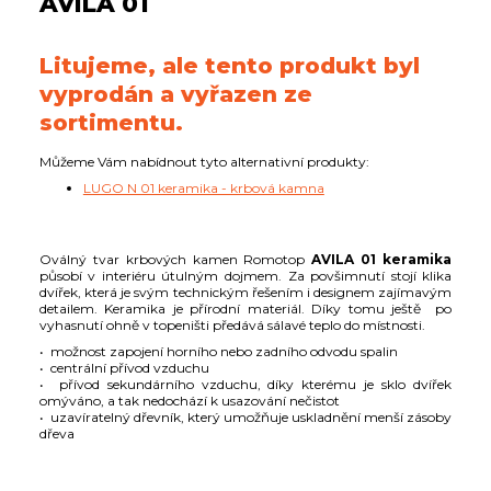
AVILA 01
Litujeme, ale tento produkt byl
vyprodán a vyřazen ze
sortimentu.
Můžeme Vám nabídnout tyto alternativní produkty:
LUGO N 01 keramika - krbová kamna
Oválný tvar krbových kamen Romotop
AVILA 01
keramika
působí v interiéru útulným dojmem. Za povšimnutí stojí klika
dvířek, která je svým technickým řešením i designem zajímavým
detailem. Keramika je přírodní materiál. Díky tomu ještě po
vyhasnutí ohně v topeništi předává sálavé teplo do místnosti.
• možnost zapojení horního nebo zadního odvodu spalin
• centrální přívod vzduchu
• přívod sekundárního vzduchu, díky kterému je sklo dvířek
omýváno, a tak nedochází k usazování nečistot
• uzavíratelný dřevník, který umožňuje uskladnění menší zásoby
dřeva