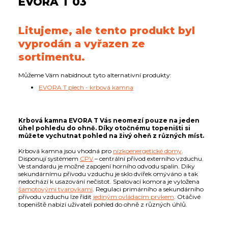
EVORA T 03
Litujeme, ale tento produkt byl
vyprodán a vyřazen ze
sortimentu.
Můžeme Vám nabídnout tyto alternativní produkty:
EVORA T plech - krbová kamna
Krbová kamna EVORA T Vás neomezí pouze na jeden
úhel pohledu do ohně. Díky otočnému topeništi si
můžete vychutnat pohled na živý oheň z různých míst.
Krbová kamna jsou vhodná pro
nízkoenergetické domy
.
Disponují systémem
CPV
– centrální přívod externího vzduchu.
Ve standardu je možné zapojení horního odvodu spalin. Díky
sekundárnímu přívodu vzduchu je sklo dvířek omýváno a tak
nedochází k usazování nečistot. Spalovací komora je vyložena
šamotovými tvarovkami
. Regulaci primárního a sekundárního
přívodu vzduchu lze řídit
jediným ovládacím prvkem
. Otáčivé
topeniště nabízí uživateli pohled do ohně z různých úhlů.