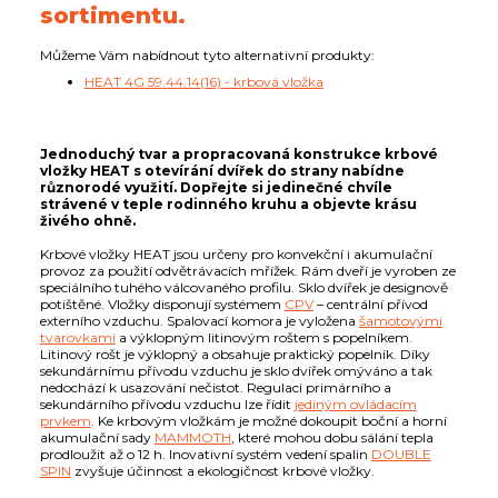
sortimentu.
Můžeme Vám nabídnout tyto alternativní produkty:
HEAT 4G 59.44.14(16) - krbová vložka
Jednoduchý tvar a propracovaná konstrukce krbové
vložky HEAT s otevírání dvířek do strany nabídne
různorodé využití. Dopřejte si jedinečné chvíle
strávené v teple rodinného kruhu a objevte krásu
živého ohně.
Krbové vložky HEAT jsou určeny pro konvekční i akumulační
provoz za použití odvětrávacích mřížek. Rám dveří je vyroben ze
speciálního tuhého válcovaného profilu. Sklo dvířek je designově
potištěné. Vložky disponují systémem
CPV
– centrální přívod
externího vzduchu. Spalovací komora je vyložena
šamotovými
tvarovkami
a výklopným litinovým roštem s popelníkem.
Litinový rošt je výklopný a obsahuje praktický popelník. Díky
sekundárnímu přívodu vzduchu je sklo dvířek omýváno a tak
nedochází k usazování nečistot. Regulaci primárního a
sekundárního přívodu vzduchu lze řídit
jediným ovládacím
prvkem
. Ke krbovým vložkám je možné dokoupit boční a horní
akumulační sady
MAMMOTH
, které mohou dobu sálání tepla
prodloužit až o 12 h. Inovativní systém vedení spalin
DOUBLE
SPIN
zvyšuje účinnost a ekologičnost krbové vložky.