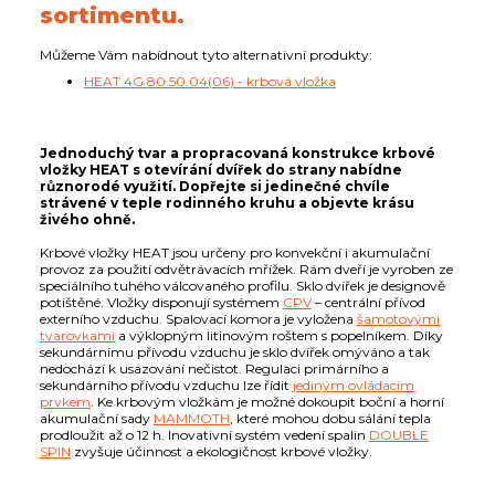
sortimentu.
Můžeme Vám nabídnout tyto alternativní produkty:
HEAT 4G 80.50.04(06) - krbová vložka
Jednoduchý tvar a propracovaná konstrukce krbové
vložky HEAT s otevírání dvířek do strany nabídne
různorodé využití. Dopřejte si jedinečné chvíle
strávené v teple rodinného kruhu a objevte krásu
živého ohně.
Krbové vložky HEAT jsou určeny pro konvekční i akumulační
provoz za použití odvětrávacích mřížek. Rám dveří je vyroben ze
speciálního tuhého válcovaného profilu. Sklo dvířek je designově
potištěné. Vložky disponují systémem
CPV
– centrální přívod
externího vzduchu. Spalovací komora je vyložena
šamotovými
tvarovkami
a výklopným litinovým roštem s popelníkem. Díky
sekundárnímu přívodu vzduchu je sklo dvířek omýváno a tak
nedochází k usazování nečistot. Regulaci primárního a
sekundárního přívodu vzduchu lze řídit
jediným ovládacím
prvkem
. Ke krbovým vložkám je možné dokoupit boční a horní
akumulační sady
MAMMOTH
, které mohou dobu sálání tepla
prodloužit až o 12 h. Inovativní systém vedení spalin
DOUBLE
SPIN
zvyšuje účinnost a ekologičnost krbové vložky.