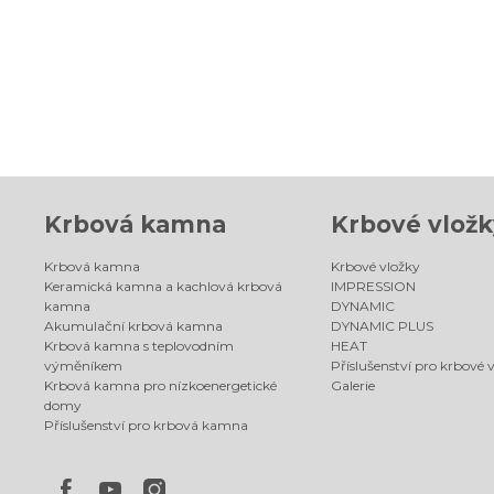
Krbová kamna
Krbové vložk
Krbová kamna
Krbové vložky
Keramická kamna a kachlová krbová
IMPRESSION
kamna
DYNAMIC
Akumulační krbová kamna
DYNAMIC PLUS
Krbová kamna s teplovodním
HEAT
výměníkem
Příslušenství pro krbové 
Krbová kamna pro nízkoenergetické
Galerie
domy
Příslušenství pro krbová kamna