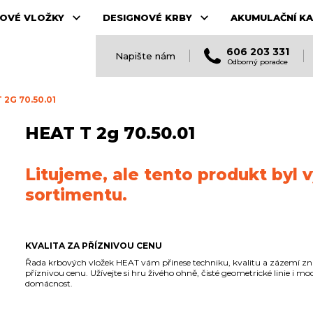
OVÉ VLOŽKY
DESIGNOVÉ KRBY
AKUMULAČNÍ K
606 203 331
Napište nám
Odborný poradce
 2G 70.50.01
HEAT T 2g 70.50.01
Litujeme, ale tento produkt byl 
sortimentu.
KVALITA ZA PŘÍZNIVOU CENU
Řada krbových vložek HEAT vám přinese techniku, kvalitu a zázemí zn
příznivou cenu. Užívejte si hru živého ohně, čisté geometrické linie i mo
domácnost.