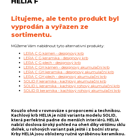
HELIA F
Litujeme, ale tento produkt byl
vyprodán a vyřazen ze
sortimentu.
Můžeme Vám nabídnout tyto alternativní produkty:
LERA C G kámen - designový krb
LERA C G keramika - designový krb
LERA C G plech - designový krb
LERA C GH kámen - designový akumulační krb
LERA C GH keramika - designový akumulační krb
LERA C GH plech - designový akumulační krb
SOLID F keramika - kachlový akumulační krb
SOLID L keramika - kachlový rohový akumulační krb
SOLID R keramika - kachlový rohový akumulační krb
Kouzlo ohně v rovnováze s proporcemi a technikou.
Kachlový krb HELIA je nižší varianta modelu SOLID,
která perfektně padne do menších interiérů. HELIA
nabízí doslova široký pohled na oheň díky většímu sklu
dvířek, u rohových variant pak ještě i z boční strany.
Krby HELIA jsou obloženy ručně vyráběnou keramikou.