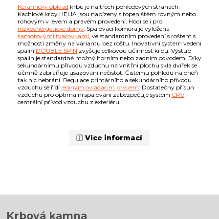
Keramický obklad
krbu je na třech pohledových stranách.
Kachlové krby HELIA jsou nabízeny s topeništěm rovným nebo
rohovým v levém a pravém provedení. Hodí se i pro
nízkoenergetické domy
. Spalovací komora je vyložena
šamotovými tvarovkami
, ve standardním provedení s roštem s
možností změny na variantu bez roštu. Inovativní systém vedení
spalin
DOUBLE SPIN
zvyšuje celkovou účinnost krbu. Výstup
spalin je standardně možný horním nebo zadním odvodem. Díky
sekundárnímu přívodu vzduchu na vnitřní plochu skla dvířek se
účinně zabraňuje usazování nečistot. Čistému pohledu na oheň
tak nic nebrání. Regulace primárního a sekundárního přívodu
vzduchu se řídí
jediným ovládacím prvkem
. Dostatečný přísun
vzduchu pro optimální spalování zabezpečuje systém
CPV
–
centrální přívod vzduchu z exteriéru.
Více informací
Krbová kamna