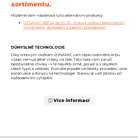
sortimentu.
Můžeme Vám nabídnout tyto alternativní produkty:
DYNAMIC WB 2g 66.50.01 - krbová vložka s teplovodním
výměníkem, dvojsklem a zadním přikládáním
DŮMYSLNÉ TECHNOLOGIE
Díky krbovým vložkám DYNAMIC vám teplo rodinného krbu
vůbec nemusí dělat vrásky na čele. Tato řada vám zaručí
bezstarostné chvilky i v té největší zimě, poradí si v obydlích
všech typů a velikostí. Poznáte je podle variability provedení, silné
konstrukce a důrazu na technologie. Stanou se vaší jistotou při
každodenním vytápění.
Více informací