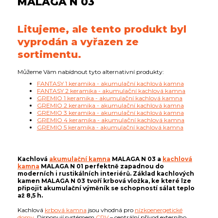
MALAGA N 03
Litujeme, ale tento produkt byl
vyprodán a vyřazen ze
sortimentu.
Můžeme Vám nabídnout tyto alternativní produkty:
FANTASY 1 keramika - akumulační kachlová kamna
FANTASY 2 keramika - akumulační kachlová kamna
GREMIO 1 keramika - akumulační kachlová kamna
GREMIO 2 keramika - akumulační kachlová kamna
GREMIO 3 keramika - akumulační kachlová kamna
GREMIO 4 keramika - akumulační kachlová kamna
GREMIO 5 keramika - akumulační kachlová kamna
Kachlová
akumulační kamna
MALAGA N 03 a
kachlová
kamna
MALAGA N 01 perfektně zapadnou do
moderních i rustikálních interiérů. Základ kachlových
kamen MALAGA N 03 tvoří krbová vložka, ke které lze
připojit akumulační výměník se schopností sálat teplo
až 8,5 h.
Kachlová
krbová kamna
jsou vhodná pro
nízkoenergetické
domy
. Disponují systémem
CPV
– centrální přívod externího