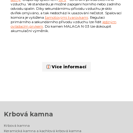
vzduchu. Ve standardu je možné zapojení horního nebo zadního
odvodu spalin. Díky sekundárnímu přívodu vzduchu je sklo
dvířek omýváno, a tak nedochází k usazování nečistot. Spalovací
komora je vyložena
šamotovými tvarovkami
. Regulaci
primárního a sekundárního přívodu vzduchu lze řídit
jediným
ovládacím prvkem
. Do kamen MALAGA N 03 lze dokoupit
akumulační výměník.
Více informací
Krbová kamna
Krbová kamna
Keramická kamna a kachlová krbová kamna