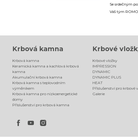
Se srdečným p
Váš tým ROM
Krbová kamna
Krbové vložk
Krbová kamna
Krbové vložky
Keramická kamna a kachlová krbová
IMPRESSION
kamna
DYNAMIC
Akumulační krbová kamna
DYNAMIC PLUS
Krbová kamna s teplovodním
HEAT
výměníkem
Příslušenství pro krbové 
Krbová kamna pro nízkoenergetické
Galerie
domy
Příslušenství pro krbová kamna