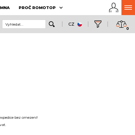
AMNA
PROČ ROMOTOP
CZ
0
expedice bez omezení!
vat.