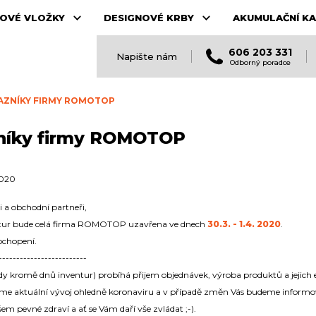
OVÉ VLOŽKY
DESIGNOVÉ KRBY
AKUMULAČNÍ K
606 203 331
Napište nám
Odborný poradce
AZNÍKY FIRMY ROMOTOP
zníky firmy ROMOTOP
2020
i a obchodní partneři,
tur bude celá firma ROMOTOP uzavřena ve dnech
30.3. - 1.4. 2020
.
chopení.
-------------------------
dy kromě dnů inventur) probíhá přijem objednávek, výroba produktů a jejich 
eme aktuální vývoj ohledně koronaviru a v případě změn Vás budeme informo
m pevné zdraví a ať se Vám daří vše zvládat ;-).