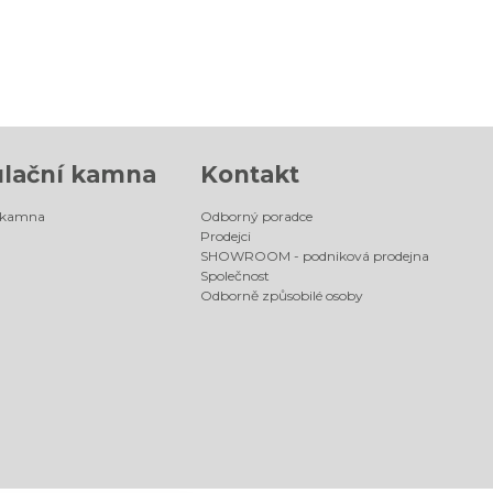
lační kamna
Kontakt
 kamna
Odborný poradce
Prodejci
SHOWROOM - podniková prodejna
Společnost
Odborně způsobilé osoby