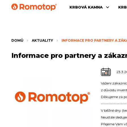
KRBOVÁ KAMNA
KRB
DOMŮ
AKTUALITY
INFORMACE PRO PARTNERY A ZÁK
Informace pro partnery a záka
23.3.
Vážení zákazníc
z důvodu inven
Děkujeme za po
------------------
V běžné dny (te
Neustále sleduj
Přejeme Vám vše