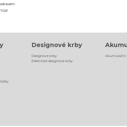
ozdravem
OTOP
y
Designové krby
Akumu
Designové krby
Akumulační
Elektrické designové krby
vložky