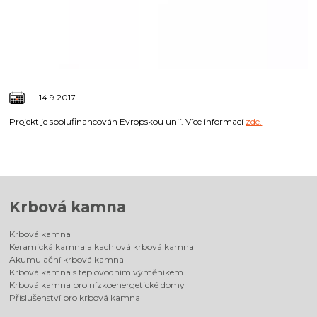
14.9.2017
Projekt je spolufinancován Evropskou unií. Více informací
zde.
Krbová kamna
Krbová kamna
Keramická kamna a kachlová krbová kamna
Akumulační krbová kamna
Krbová kamna s teplovodním výměníkem
Krbová kamna pro nízkoenergetické domy
Příslušenství pro krbová kamna