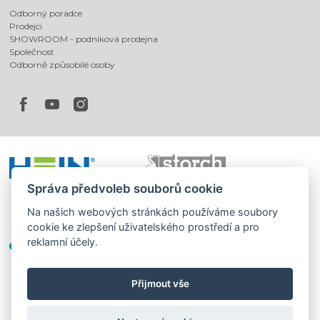
Odborný poradce
Prodejci
SHOWROOM - podniková prodejna
Společnost
Odborně způsobilé osoby
Správa předvoleb souborů cookie
Na našich webových stránkách používáme soubory
cookie ke zlepšení uživatelského prostředí a pro
reklamní účely.
Přijmout vše
©
®
Romotop
2026
|
Webdesign by
Spaneco