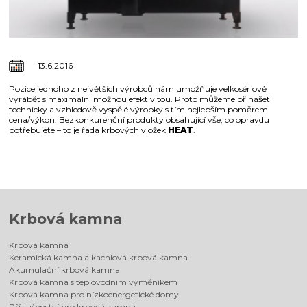
13.6.2016
Pozice jednoho z největších výrobců nám umožňuje velkosériově
vyrábět s maximální možnou efektivitou. Proto můžeme přinášet
technicky a vzhledově vyspělé výrobky s tím nejlepším poměrem
cena/výkon. Bezkonkurenční produkty obsahující vše, co opravdu
potřebujete – to je řada krbových vložek
HEAT
.
Krbová kamna
Krbová kamna
Keramická kamna a kachlová krbová kamna
Akumulační krbová kamna
Krbová kamna s teplovodním výměníkem
Krbová kamna pro nízkoenergetické domy
Příslušenství pro krbová kamna