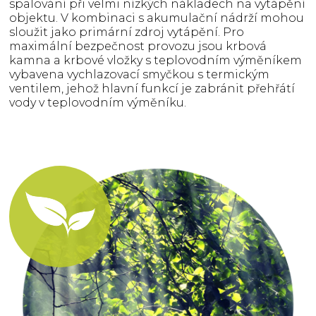
spalování při velmi nízkých nákladech na vytápění
objektu. V kombinaci s akumulační nádrží mohou
sloužit jako primární zdroj vytápění. Pro
maximální bezpečnost provozu jsou krbová
kamna a krbové vložky s teplovodním výměníkem
vybavena vychlazovací smyčkou s termickým
ventilem, jehož hlavní funkcí je zabránit přehřátí
vody v teplovodním výměníku.