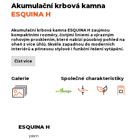
Akumulační krbová kamna
ESQUINA H
Akumulační krbová kamna ESQUINA H zaujmou
kompaktními rozměry, čistými liniemi a výrazným
rohovým prosklením, které nabízí působivý pohled na
oheň z více úhlů. Skvěle zapadnou do moderních
interiérů a přinesou stylové i funkční řešení vytápění.
Číst více
Galerie
Společné charakteristiky
ESQUINA H
plech