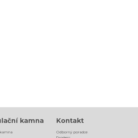
lační kamna
Kontakt
 kamna
Odborný poradce
Prodejci