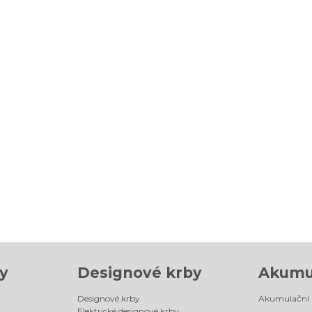
y
Designové krby
Akumu
Designové krby
Akumulační
Elektrické designové krby