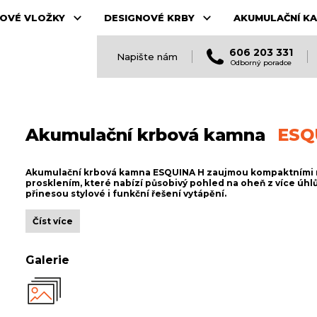
OVÉ VLOŽKY
DESIGNOVÉ KRBY
AKUMULAČNÍ K
606 203 331
Napište nám
Odborný poradce
Akumulační krbová kamna
ESQ
Akumulační krbová kamna ESQUINA H zaujmou kompaktními ro
prosklením, které nabízí působivý pohled na oheň z více úhl
přinesou stylové i funkční řešení vytápění.
Číst více
Galerie