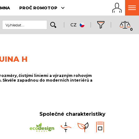
AMNA
PROČ ROMOTOP
CZ
0
UINA H
změry, čistými liniemi a výrazným rohovým
ů. Skvěle zapadnou do moderních interiérů a
Společné charakteristiky