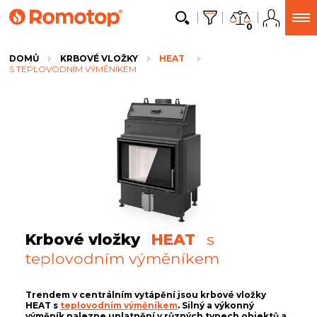
0
DOMŮ
KRBOVÉ VLOŽKY
HEAT
S TEPLOVODNÍM VÝMĚNÍKEM
Krbové vložky
HEAT
s
teplovodním výměníkem
Trendem v centrálním vytápění jsou krbové vložky
HEAT s
teplovodním výměníkem
. Silný a výkonný
výměník nalezne uplatnění v různých typech objektů a