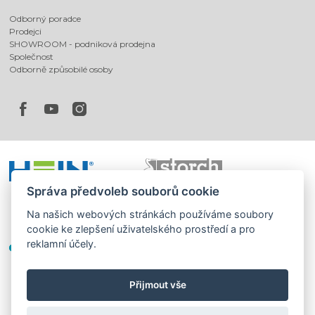
Odborný poradce
Prodejci
SHOWROOM - podniková prodejna
Společnost
Odborně způsobilé osoby
Správa předvoleb souborů cookie
Na našich webových stránkách používáme soubory
cookie ke zlepšení uživatelského prostředí a pro
reklamní účely.
Přijmout vše
©
®
Romotop
2026
|
Webdesign by
Spaneco