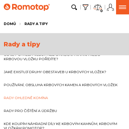
0
DOMŮ
RADY A TIPY
Rady a tipy
CO JE POTŘEBA VĚDĚT, NEŽ SI KRBOVÁ KAMNA NEBO
KRBOVOU VLOŽKU POŘÍDÍTE?
JAKÉ EXISTUJÍ DRUHY OBESTAVEB U KRBOVÝCH VLOŽEK?
POUŽÍVÁNÍ, OBSLUHA KRBOVÝCH KAMEN A KRBOVÝCH VLOŽEK
RADY OHLEDNĚ KOMÍNA
RADY PRO ČIŠTĚNÍ A ÚDRŽBU
KDE KOUPÍM NÁHRADNÍ DÍLY KE KRBOVÝM KAMNŮM, KRBOVÝM
VLOŽKÁM ROMOTOP?