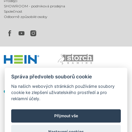
Prodejci
SHOWROOM - podniková prodejna
Společnost
Odborně způsobilé osoby
Správa předvoleb souborů cookie
Na našich webových stránkách používáme soubory
cookie ke zlepšení uživatelského prostředí a pro
reklamní účely.
Přijmout vše
©
®
Romotop
2026
|
Webdesign by
Spaneco
Nastavení cookies