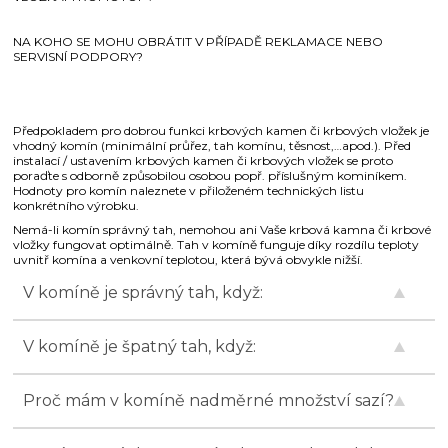
NA KOHO SE MOHU OBRÁTIT V PŘÍPADĚ REKLAMACE NEBO
SERVISNÍ PODPORY?
Předpokladem pro dobrou funkci krbových kamen či krbových vložek je
vhodný komín (minimální průřez, tah komínu, těsnost,…apod.). Před
instalací / ustavením krbových kamen či krbových vložek se proto
poraďte s odborně způsobilou osobou popř. příslušným kominíkem.
Hodnoty pro komín naleznete v přiloženém technických listu
konkrétního výrobku.
Nemá-li komín správný tah, nemohou ani Vaše krbová kamna či krbové
vložky fungovat optimálně. Tah v komíně funguje díky rozdílu teploty
uvnitř komína a venkovní teplotou, která bývá obvykle nižší.
V komíně je správný tah, když:
V komíně je špatný tah, když:
Proč mám v komíně nadměrné množství sazí?