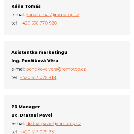
Káňa Tomáš
e-mail:
kana.tomas@romotop.cz
tel.:
+420 556 770 928
Asistentka marketingu
Ing. Pončíková Věra
e-mail:
poncikova.vera@romotop.cz
tel.:
+420 517 075 818
PR Manager
Bc. Dratnal Pavel
e-mail:
dratnal.pavel@romotop.cz
tel.:
+420 517 075 831